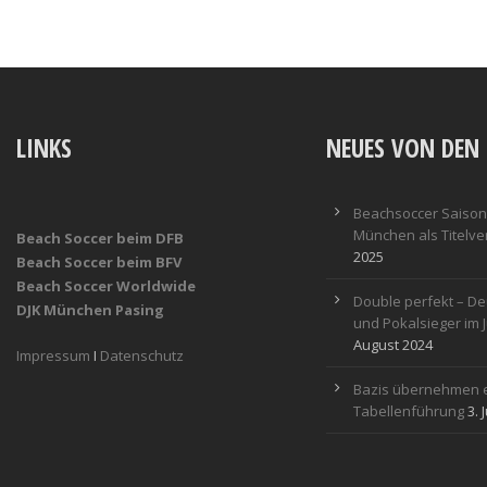
LINKS
NEUES VON DEN 
Beachsoccer Saisona
München als Titelver
Beach Soccer beim DFB
2025
Beach Soccer beim BFV
Beach Soccer Worldwide
Double perfekt – De
DJK München Pasing
und Pokalsieger im 
August 2024
Impressum
I
Datenschutz
Bazis übernehmen e
Tabellenführung
3. 