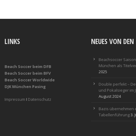
LINKS
NEUES VON DEN 
Beachsoccer Saisona
München als Titelver
Beach Soccer beim DFB
2025
Beach Soccer beim BFV
Beach Soccer Worldwide
Double perfekt – De
DJK München Pasing
und Pokalsieger im 
August 2024
Impressum
I
Datenschutz
Bazis übernehmen e
Tabellenführung
3. 