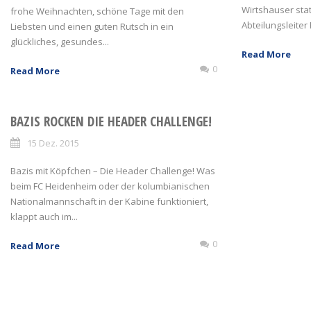
Wirtshauser sta
frohe Weihnachten, schöne Tage mit den
Abteilungsleiter R
Liebsten und einen guten Rutsch in ein
glückliches, gesundes...
Read More
0
Read More
BAZIS ROCKEN DIE HEADER CHALLENGE!
15 Dez. 2015
Bazis mit Köpfchen – Die Header Challenge! Was
beim FC Heidenheim oder der kolumbianischen
Nationalmannschaft in der Kabine funktioniert,
klappt auch im...
0
Read More