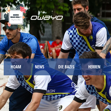
HOAM
NEWS
DIE BAZIS
HERREN