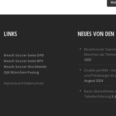
Meh
LINKS
NEUES VON DEN 
Beachsoccer Saisona
München als Titelver
Beach Soccer beim DFB
2025
Beach Soccer beim BFV
Beach Soccer Worldwide
Double perfekt – De
DJK München Pasing
und Pokalsieger im 
August 2024
Impressum
I
Datenschutz
Bazis übernehmen e
Tabellenführung
3. 