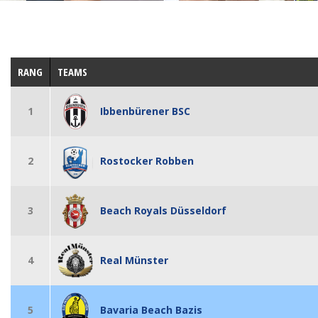
RANG
TEAMS
1
Ibbenbürener BSC
2
Rostocker Robben
3
Beach Royals Düsseldorf
4
Real Münster
5
Bavaria Beach Bazis