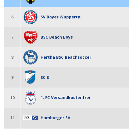
6
SV Bayer Wuppertal
7
BSC Beach Boys
8
Hertha BSC Beachsoccer
9
SC E
10
1. FC Versandkostenfrei
11
Hamburger SV