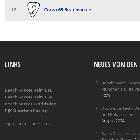
12
Curva 69 Beachsoccer
LINKS
NEUES VON DEN 
Beachsoccer Saisona
München als Titelver
Beach Soccer beim DFB
2025
Beach Soccer beim BFV
Beach Soccer Worldwide
Double perfekt – De
DJK München Pasing
und Pokalsieger im 
August 2024
Impressum
I
Datenschutz
Bazis übernehmen e
Tabellenführung
3. 