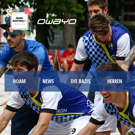
HOAM
NEWS
DIE BAZIS
HERREN