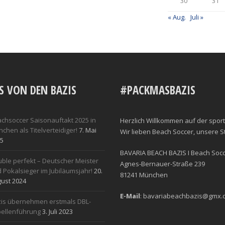
30
31
« Aug.
Juli »
S VON DEN BAZIS
#PACKMASBAZIS
chsoccer Saisonauftakt 2025 in
Herzlich Willkommen auf der sport
chen als Titelverteidiger!
7. Mai
Wir lieben Beach Soccer, unsere 
5
BAVARIA BEACH BAZIS I Beach Socce
ble perfekt – Deutscher Meister
Agnes-Bernauer-Straße 239
 Pokalsieger im Jubiläumsjahr!
20.
81241 München
ust 2024
E-Mail
: bavariabeachbazis@gmx.
is übernehmen erstmals DBL-
ellenführung
3. Juli 2023