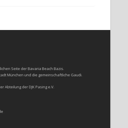
lichen Seite der Bavaria Beach Bazis.
Stadt München und die gemeinschaftliche Gaudi.
r Abteilung der DJK Pasing e.V.
de