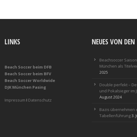
LINKS
NEUES VON DEN 
Beachsoccer Saisona
München als Titelver
Beach Soccer beim DFB
2025
Beach Soccer beim BFV
Beach Soccer Worldwide
Double perfekt – De
DJK München Pasing
und Pokalsieger im 
August 2024
Impressum
I
Datenschutz
Bazis übernehmen e
Tabellenführung
3. 