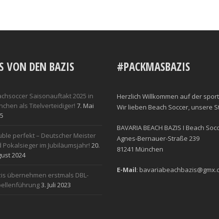
S VON DEN BAZIS
#PACKMASBAZIS
chsoccer Saisonauftakt 2025 in
Herzlich Willkommen auf der sport
chen als Titelverteidiger!
7. Mai
Wir lieben Beach Soccer, unsere 
5
BAVARIA BEACH BAZIS I Beach Socce
ble perfekt – Deutscher Meister
Agnes-Bernauer-Straße 239
 Pokalsieger im Jubiläumsjahr!
20.
81241 München
ust 2024
E-Mail
: bavariabeachbazis@gmx.
is übernehmen erstmals DBL-
ellenführung
3. Juli 2023