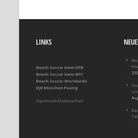
LINKS
NEUE
Bea
Mün
Beach Soccer beim DFB
202
Beach Soccer beim BFV
Beach Soccer Worldwide
Dou
DJK München Pasing
und
Aug
Impressum
I
Datenschutz
Baz
Tab