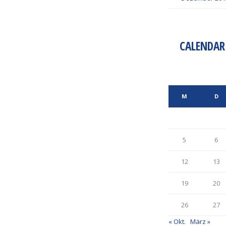
CALENDAR
M
D
5
6
12
13
19
20
26
27
« Okt.
März »