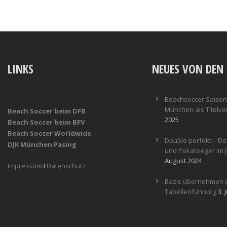
LINKS
NEUES VON DEN 
Beachsoccer Saisona
München als Titelver
Beach Soccer beim DFB
2025
Beach Soccer beim BFV
Beach Soccer Worldwide
Double perfekt – De
DJK München Pasing
und Pokalsieger im 
August 2024
Impressum
I
Datenschutz
Bazis übernehmen e
Tabellenführung
3. 