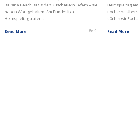
Bavaria Beach Bazis den Zuschauern liefern – sie
Heimspieltag am 
haben Wort gehalten. Am Bundesliga-
noch eine Überr
Heimspieltag trafen...
dürfen wir Euch..
0
Read More
Read More