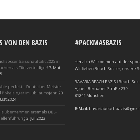
S VON DEN BAZIS
#PACKMASBAZIS
chsoccer Saisonauftakt 2025 in
Herzlich Willkommen auf der sport
chen als Titelverteidiger!
7. Mai
Wir lieben Beach Soccer, unsere 
5
BAVARIA BEACH BAZIS I Beach Socce
ble perfekt – Deutscher Meister
Agnes-Bernauer-Straße 239
 Pokalsieger im Jubiläumsjahr!
20.
81241 München
ust 2024
E-Mail
: bavariabeachbazis@gmx.
is übernehmen erstmals DBL-
ellenführung
3. Juli 2023