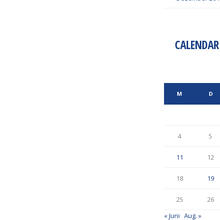
CALENDAR
M
D
4
5
11
12
18
19
25
26
« Juni
Aug. »