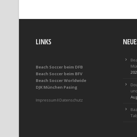
LINKS
NEUE
Bea
Mün
Beach Soccer beim DFB
202
Beach Soccer beim BFV
Beach Soccer Worldwide
Dou
DJK München Pasing
und
Aug
Impressum
I
Datenschutz
Baz
Tab