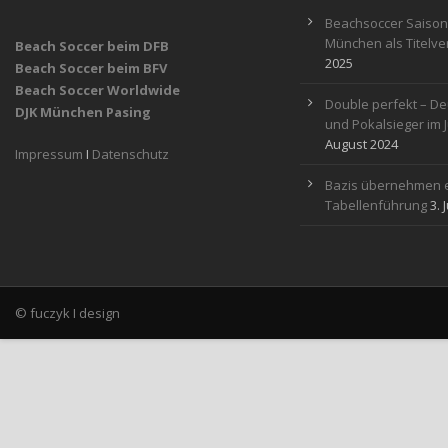
Beachsoccer Saisona
München als Titelver
Beach Soccer beim DFB
2025
Beach Soccer beim BFV
Beach Soccer Worldwide
Double perfekt – De
DJK München Pasing
und Pokalsieger im 
August 2024
Impressum
I
Datenschutz
Bazis übernehmen e
Tabellenführung
3. 
© fuczyk I design