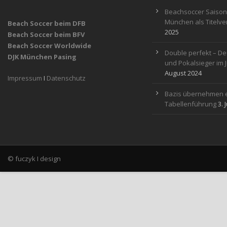
Beachsoccer Saisona
München als Titelver
Beach Soccer beim DFB
2025
Beach Soccer beim BFV
Beach Soccer Worldwide
Double perfekt – De
DJK München Pasing
und Pokalsieger im 
August 2024
Impressum
I
Datenschutz
Bazis übernehmen e
Tabellenführung
3. 
© fuczyk I design