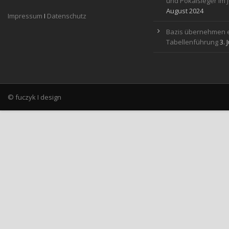
und Pokalsieger im 
August 2024
Impressum
I
Datenschutz
Bazis übernehmen e
Tabellenführung
3. 
© fuczyk I design