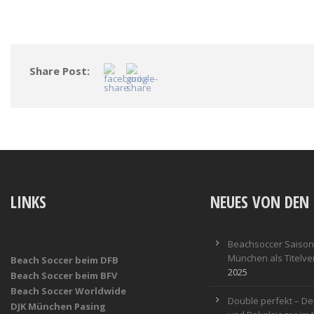
Share Post:
LINKS
NEUES VON DEN 
Beachsoccer Saisona
München als Titelver
Beach Soccer beim DFB
2025
Beach Soccer beim BFV
Beach Soccer Worldwide
Double perfekt – De
DJK München Pasing