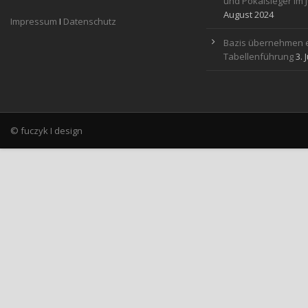
und Pokalsieger im 
August 2024
Impressum
I
Datenschutz
Bazis übernehmen e
Tabellenführung
3. 
© fuczyk I design