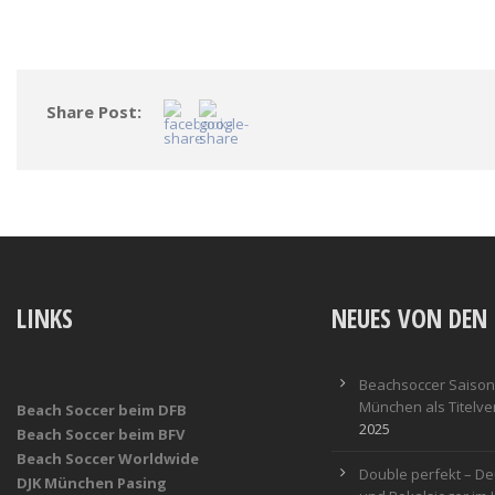
Share Post:
LINKS
NEUES VON DEN 
Beachsoccer Saisona
München als Titelver
Beach Soccer beim DFB
2025
Beach Soccer beim BFV
Beach Soccer Worldwide
Double perfekt – De
DJK München Pasing