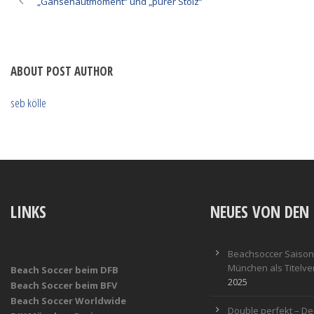
„Gänsehautmoment“ und „purer Stolz“
ABOUT POST AUTHOR
seb kölle
LINKS
NEUES VON DEN 
Beachsoccer Saisona
München als Titelver
Beach Soccer beim DFB
2025
Beach Soccer beim BFV
Beach Soccer Worldwide
Double perfekt – De