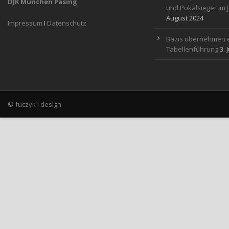
DJK München Pasing
und Pokalsieger im 
August 2024
Impressum
I
Datenschutz
Bazis übernehmen e
Tabellenführung
3. 
© fuczyk I design