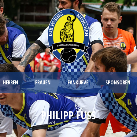
HERREN
FRAUEN
FANKURVE
SPONSOREN
PHILIPP FUSS