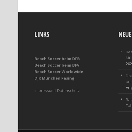
LINKS
NEUE
Bea
Mün
Beach Soccer beim DFB
202
Beach Soccer beim BFV
Beach Soccer Worldwide
Dou
DJK München Pasing
und
Aug
Impressum
I
Datenschutz
Baz
Tab