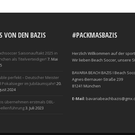
S VON DEN BAZIS
#PACKMASBAZIS
chsoccer Saisonauftakt 2025 in
Herzlich Willkommen auf der sport
chen als Titelverteidiger!
7. Mai
Wir lieben Beach Soccer, unsere 
5
BAVARIA BEACH BAZIS I Beach Socce
ble perfekt – Deutscher Meister
Agnes-Bernauer-Straße 239
 Pokalsieger im Jubiläumsjahr!
20.
81241 München
ust 2024
E-Mail
: bavariabeachbazis@gmx.
is übernehmen erstmals DBL-
ellenführung
3. Juli 2023