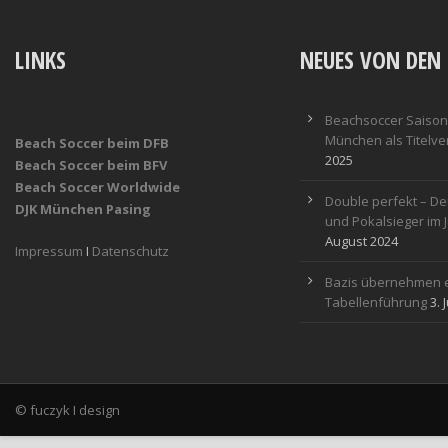
LINKS
NEUES VON DEN 
Beachsoccer Saisona
München als Titelver
Beach Soccer beim DFB
2025
Beach Soccer beim BFV
Beach Soccer Worldwide
Double perfekt – De
DJK München Pasing
und Pokalsieger im 
August 2024
Impressum
I
Datenschutz
Bazis übernehmen e
Tabellenführung
3. 
© fuczyk I design